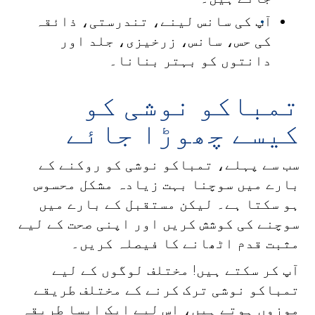
آپ کی سانس لینے، تندرستی، ذائقہ
کی حس، سانس، زرخیزی، جلد اور
دانتوں کو بہتر بنانا۔
تمباکو نوشی کو
کیسے چھوڑا جائے
سب سے پہلے، تمباکو نوشی کو روکنے کے
بارے میں سوچنا بہت زیادہ مشکل محسوس
ہو سکتا ہے۔ لیکن مستقبل کے بارے میں
سوچنے کی کوشش کریں اور اپنی صحت کے لیے
مثبت قدم اٹھانے کا فیصلہ کریں۔
آپ کر سکتے ہیں! مختلف لوگوں کے لیے
تمباکو نوشی ترک کرنے کے مختلف طریقے
موزوں ہوتے ہیں، اس لیے ایک ایسا طریقہ