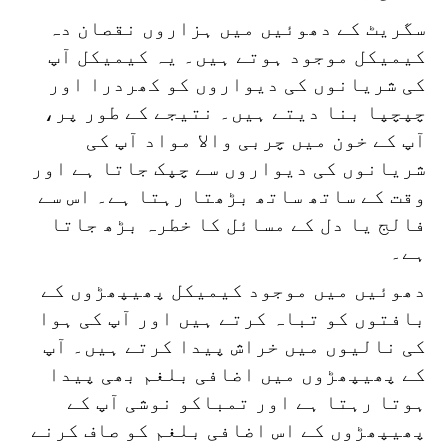
سگریٹ کے دھوئیں میں ہزاروں نقصان دہ
کیمیکل موجود ہوتے ہیں۔ یہ کیمیکل آپ
کی شریانوں کی دیواروں کو کھردرا اور
چپچپا بنا دیتے ہیں۔ نتیجے کے طور پر،
آپ کے خون میں چربی والا مواد آپ کی
شریانوں کی دیواروں سے چپک جاتا ہے اور
وقت کے ساتھ ساتھ بڑھتا رہتا ہے۔ اس سے
فالج یا دل کے مسائل کا خطرہ بڑھ جاتا
ہے۔
دھوئیں میں موجود کیمیکل پھیپھڑوں کے
بافتوں کو تباہ کرتے ہیں اور آپ کی ہوا
کی نالیوں میں خراش پیدا کرتے ہیں۔ آپ
کے پھیپھڑوں میں اضافی بلغم بھی پیدا
ہوتا رہتا ہے اور تمباکو نوشی آپ کے
پھیپھڑوں کے اس اضافی بلغم کو صاف کرنے