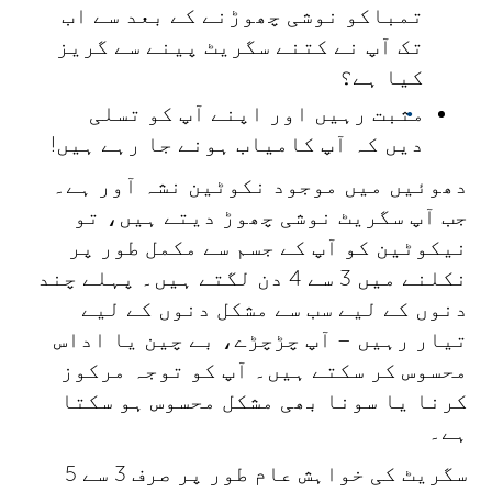
تمباکو نوشی چھوڑنے کے بعد سے اب
تک آپ نے کتنے سگریٹ پینے سے گریز
کیا ہے؟
مثبت رہیں اور اپنے آپ کو تسلی
دیں کہ آپ کامیاب ہونے جا رہے ہیں!
دھوئیں میں موجود نکوٹین نشہ آور ہے۔
جب آپ سگریٹ نوشی چھوڑ دیتے ہیں، تو
نیکوٹین کو آپ کے جسم سے مکمل طور پر
نکلنے میں 3 سے 4 دن لگتے ہیں۔ پہلے چند
دنوں کے لیے سب سے مشکل دنوں کے لیے
تیار رہیں – آپ چڑچڑے، بے چین یا اداس
محسوس کر سکتے ہیں۔ آپ کو توجہ مرکوز
کرنا یا سونا بھی مشکل محسوس ہو سکتا
ہے۔
سگریٹ کی خواہش عام طور پر صرف 3 سے 5