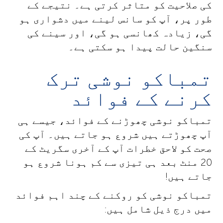
کی صلاحیت کو متاثر کرتی ہے۔ نتیجے کے
طور پر، آپ کو سانس لینے میں دشواری ہو
گی، زیادہ کھانسی ہو گی، اور سینے کی
سنگین حالت پیدا ہو سکتی ہے۔
تمباکو نوشی ترک
کرنے کے فوائد
تمباکو نوشی چھوڑنے کے فوائد، جیسے ہی
آپ چھوڑتے ہیں شروع ہو جاتے ہیں۔ آپ کی
صحت کو لاحق خطرات آپ کے آخری سگریٹ کے
20 منٹ بعد ہی تیزی سے کم ہونا شروع ہو
جاتے ہیں!
تمباکو نوشی کو روکنے کے چند اہم فوائد
میں درج ذیل شامل ہیں: