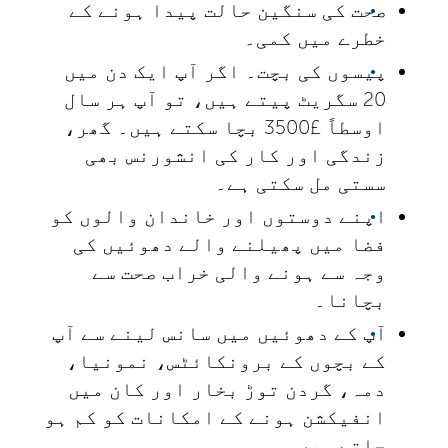
صحت کی سنگین حالت پیدا ہونے کے
خطرے میں کمی۔
پیسوں کی بچت۔ اگر آپ ایک دن میں
20 سگریٹ پیتے ہیں، تو آپ ہر سال
اوسطاً £3500 بچا سکتے ہیں۔ گھر،
زندگی اور کار کی انشورنس بھی
سستی مل سکتی ہے۔
اپنے دوستوں اور خاندان والوں کو
فضا میں پھیلنے والے دھوئیں کی
وجہ سے ہونے والی خراب صحت سے
بچانا۔
آپ کے دھوئیں میں سانس لینے سے آپ
کے بچوں کے برونکائٹس، نمونیا،
دمہ، گردن توڑ بخار اور کان میں
انفیکشن ہونے کے امکانات کو کم ہو
جاتے ہیں۔