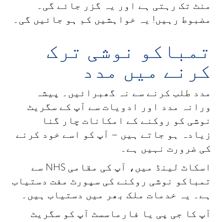
منٹ تک رہتی ہے اور یہ گزر جائے گی۔
مضبوط رہیں! یہ خواہشیں کم ہو جائیں گی۔
تمباکو نوشی ترک
کرنے میں مدد
مدد طلب کرنے سے نہ گھبرائیں۔ پیشہ
ورانہ مدد اور ادویات سے آپ کے سگریٹ
نوشی کو روکنے کے امکانات چار گنا
زیادہ ہو جاتے ہیں – آپ کو اسے خود کرنے
کی ضرورت نہیں ہے۔
اسکاٹ لینڈ میں، آپ کی مقامی
NHS
سے
تمباکو نوشی روکنے کی سپورٹ مفت دستیاب
ہے۔ یہ خدمات ملک بھر میں دستیاب ہیں۔
آپ کا جی پی یا فارماسسٹ آپ کو سگریٹ