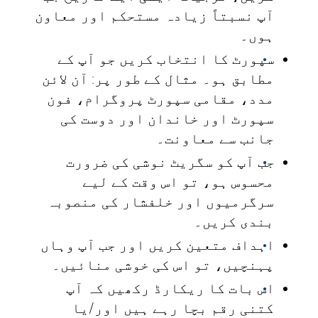
آپ نسبتاً زیادہ مستحکم اور معاون
ہوں۔
سپورٹ کا انتخاب کریں جو آپ کے
مطابق ہو۔ مثال کے طور پر: آن لائن
مدد، مقامی سپورٹ پروگرام، فون
سپورٹ اور خاندان اور دوست کی
جانب سے معاونت۔
جب آپ کو سگریٹ نوشی کی ضرورت
محسوس ہو، تو اس وقت کے لیے
سرگرمیوں اور خلفشار کی منصوبہ
بندی کریں۔
اہداف متعین کریں اور جب آپ وہاں
پہنچیں، تو اس کی خوشی منائیں۔
اس بات کا ریکارڈ رکھیں کہ آپ
کتنی رقم بچا رہے ہیں اور/یا