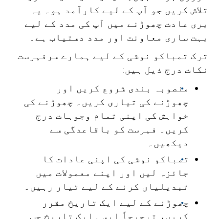
تلاش کریں جو آپ کے لیے کارآمد ہو۔ یہ
بری عادت چھوڑنے میں آپ کی مدد کے لیے
بہت ساری معاونت اور مدد دستیاب ہے۔
ترک تمباکو نوشی کے لیے ہمارے سرفہرست
نکات درج ذیل ہیں:
منصوبہ بندی شروع کریں اور
چھوڑنے کی تیاری کریں۔ چھوڑنے کی
خواہش کی اپنی تمام وجوہات درج
کریں۔ فہرست کو باقاعدگی سے
دیکھیں۔
تمباکو نوشی کی اپنی عادات کا
جائزہ لیں اور اپنے معمولات میں
تبدیلیاں کرنے کے لیے تیار رہیں۔
چھوڑنے کے لیے ایک تاریخ مقرر
کریں، ترجیحاً ایسی ایک تاریخ جب