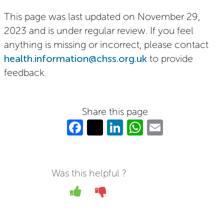
This page was last updated on November 29,
2023 and is under regular review. If you feel
anything is missing or incorrect, please contact
health.information@chss.org.uk
to provide
feedback.
Share this page
Fa
T
Li
W
E
c
w
n
h
m
e
itt
k
at
ail
b
er
e
s
Was this helpful ?
o
dI
A
Yes
No
o
n
p
k
p