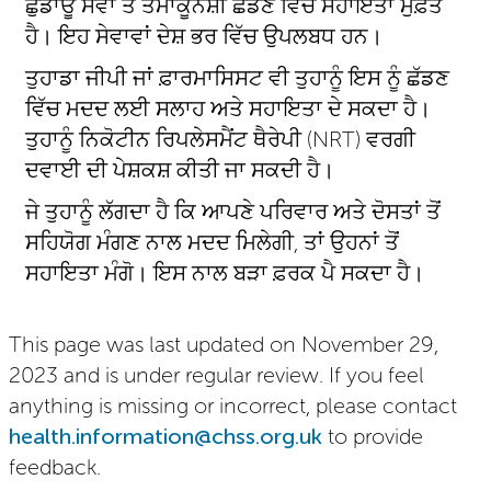
ਛੁਡਾਊ ਸੇਵਾ ਤੋਂ ਤਮਾਕੂਨੋਸ਼ੀ ਛੱਡਣ ਵਿੱਚ ਸਹਾਇਤਾ ਮੁਫ਼ਤ
ਹੈ। ਇਹ ਸੇਵਾਵਾਂ ਦੇਸ਼ ਭਰ ਵਿੱਚ ਉਪਲਬਧ ਹਨ।
ਤੁਹਾਡਾ ਜੀਪੀ ਜਾਂ ਫ਼ਾਰਮਾਸਿਸਟ ਵੀ ਤੁਹਾਨੂੰ ਇਸ ਨੂੰ ਛੱਡਣ
ਵਿੱਚ ਮਦਦ ਲਈ ਸਲਾਹ ਅਤੇ ਸਹਾਇਤਾ ਦੇ ਸਕਦਾ ਹੈ।
ਤੁਹਾਨੂੰ ਨਿਕੋਟੀਨ ਰਿਪਲੇਸਮੈਂਟ ਥੈਰੇਪੀ (NRT) ਵਰਗੀ
ਦਵਾਈ ਦੀ ਪੇਸ਼ਕਸ਼ ਕੀਤੀ ਜਾ ਸਕਦੀ ਹੈ।
ਜੇ ਤੁਹਾਨੂੰ ਲੱਗਦਾ ਹੈ ਕਿ ਆਪਣੇ ਪਰਿਵਾਰ ਅਤੇ ਦੋਸਤਾਂ ਤੋਂ
ਸਹਿਯੋਗ ਮੰਗਣ ਨਾਲ ਮਦਦ ਮਿਲੇਗੀ, ਤਾਂ ਉਹਨਾਂ ਤੋਂ
ਸਹਾਇਤਾ ਮੰਗੋ। ਇਸ ਨਾਲ ਬੜਾ ਫ਼ਰਕ ਪੈ ਸਕਦਾ ਹੈ।
This page was last updated on November 29,
2023 and is under regular review. If you feel
anything is missing or incorrect, please contact
health.information@chss.org.uk
to provide
feedback.