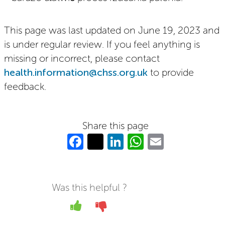
This page was last updated on June 19, 2023 and
is under regular review. If you feel anything is
missing or incorrect, please contact
health.information@chss.org.uk
to provide
feedback.
Share this page
Fa
T
Li
W
E
c
w
n
h
m
e
itt
k
at
ail
b
er
e
s
Was this helpful ?
o
dI
A
Yes
No
o
n
p