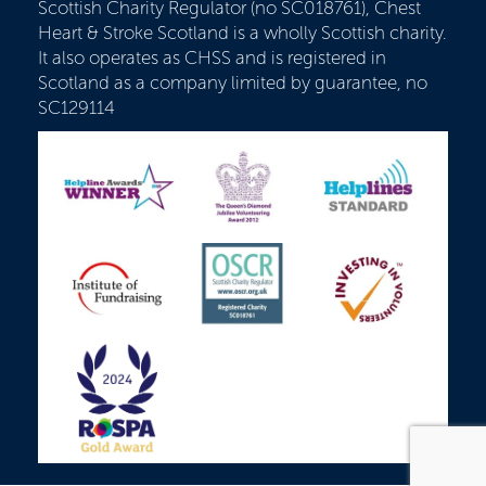
Scottish Charity Regulator (no SC018761), Chest
Heart & Stroke Scotland is a wholly Scottish charity.
It also operates as CHSS and is registered in
Scotland as a company limited by guarantee, no
SC129114